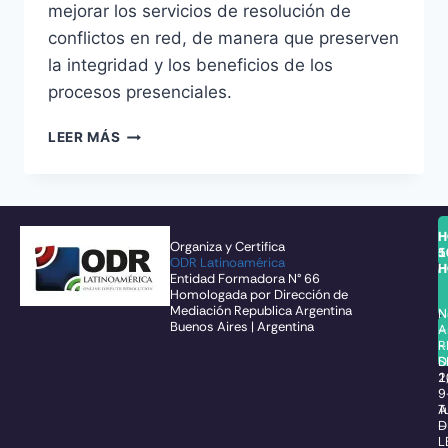
mejorar los servicios de resolución de
conflictos en red, de manera que preserven
la integridad y los beneficios de los
procesos presenciales.
LEER MÁS
H
H
Organiza y Certifica
1
5
ODR Latinoamérica
H
H
Entidad Formadora N° 66
Homologada por Dirección de
Mediación Republica Argentina
N
N
Buenos Aires | Argentina
–
A
R
–
S
D
1
2
9
T
A
–
D
L