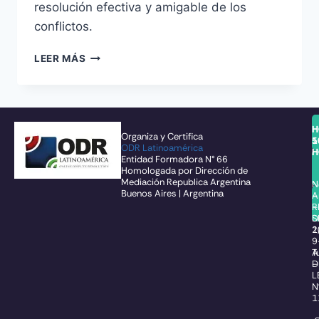
resolución efectiva y amigable de los
conflictos.
LEER MÁS
H
H
Organiza y Certifica
1
5
ODR Latinoamérica
H
H
Entidad Formadora N° 66
Homologada por Dirección de
Mediación Republica Argentina
N
N
Buenos Aires | Argentina
–
A
R
–
S
D
1
2
9
T
A
–
D
L
N
1