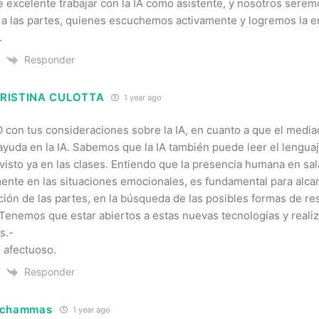
 excelente trabajar con la IA como asistente, y nosotros ser
 a las partes, quienes escuchemos activamente y logremos la e
.
Responder
RISTINA CULOTTA
1 year ago
con tus consideraciones sobre la IA, en cuanto a que el medi
ayuda en la IA. Sabemos que la IA también puede leer el lenguaj
visto ya en las clases. Entiendo que la presencia humana en sa
ente en las situaciones emocionales, es fundamental para alcanz
ación de las partes, en la búsqueda de las posibles formas de re
 Tenemos que estar abiertos a estas nuevas tecnologías y realiz
s.-
 afectuoso.
Responder
schammas
1 year ago