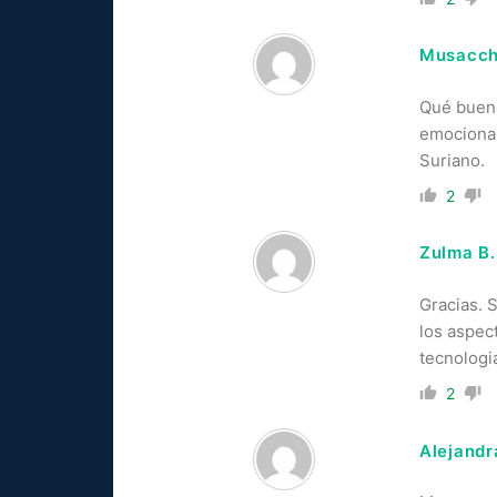
Musacchi
Qué bueno
emocional
Suriano.
2
Zulma B
Gracias. 
los aspec
tecnologi
2
Alejandr