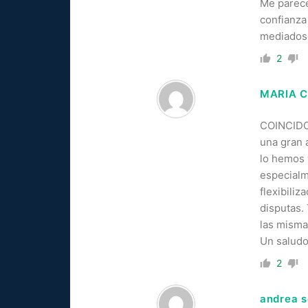
Me parece
confianza
mediados
2
MARIA C
COINCIDO 
una gran 
lo hemos 
especialm
flexibiliz
disputas.
las misma
Un saludo
2
andrea 