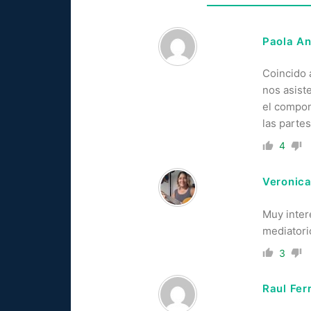
Paola An
Coincido a
nos asist
el compon
las partes
4
Veronica
Muy inter
mediatori
3
Raul Fer