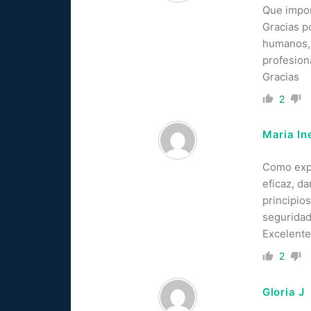
Que impor
Gracias p
humanos, 
profesion
Gracias
2
Maria In
Como expr
eficaz, d
principio
seguridad
Excelente
2
Gloria J