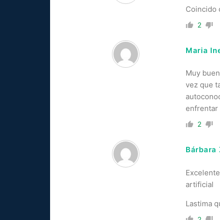
Coincido 
2
Maria In
Muy buena
vez que t
autoconoc
enfrentar
2
Bárbara
Excelente
artificial
Lastima q
2