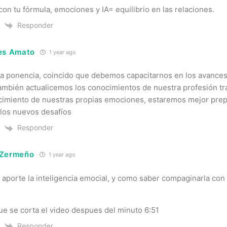
con tu fórmula, emociones y IA= equilibrio en las relaciones.
Responder
es Amato
1 year ago
 ponencia, coincido que debemos capacitarnos en los avances 
ambién actualicemos los conocimientos de nuestra profesión tr
imiento de nuestras propias emociones, estaremos mejor pre
 los nuevos desafíos
Responder
 Zermeño
1 year ago
 aporte la inteligencia emocial, y como saber compaginarla con l
ue se corta el video despues del minuto 6:51
Responder