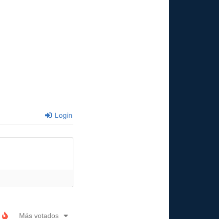
Login
Más votados