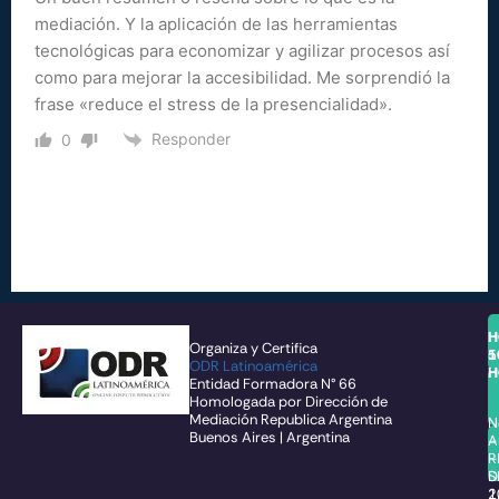
mediación. Y la aplicación de las herramientas
tecnológicas para economizar y agilizar procesos así
como para mejorar la accesibilidad. Me sorprendió la
frase «reduce el stress de la presencialidad».
Responder
0
H
H
Organiza y Certifica
1
5
ODR Latinoamérica
H
H
Entidad Formadora N° 66
Homologada por Dirección de
Mediación Republica Argentina
N
N
Buenos Aires | Argentina
–
A
R
–
S
D
1
2