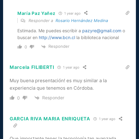
María Paz Yañez
1 year ago
Responder a
Rosario Hernández Medina
Estimada. Me puedes escribir a
pazyre@gmail.com
o
buscar en
http://www.bcn.cl
la biblioteca nacional
Responder
0
Marcela FILIBERTI
1 year ago
Muy buena presentación! es muy similar a la
experiencia que tenemos en Córdoba.
Responder
0
GARCIA RIVA MARIA ENRIQUETA
1 year ago
Que importante tener la tecnología tan avanzada